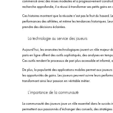
commencé avec des mises modestes et a progressivement construi
recherche approfondie, il a réussi à transformer ses petits gains en u
Ces histoires montrent que la réussite n’est pas le fruit du hasard. 
performances des athlètes, et même les tendances historiques. Leur 
prendre des décisions éclairées.
La technologie au service des joueurs
Aujourd’hui, les avancées technologiques jouent un rôle majeur dan
paris en ligne offrent des outils sophistiqués, des analyses en temps 
Ces outils rendent le processus de pari plus accessible et informé,
De plus, la popularité des applications mobiles permet aux joueurs d
les opportunités de gains. Les joueurs peuvent suivre leurs performa
transformant ainsi leur passion en véritable métier.
L’importance de la communauté
La communauté des joueurs joue un rôle essentiel dans le succès in
permettent aux passionnés d’échanger des conseils, des stratégies 