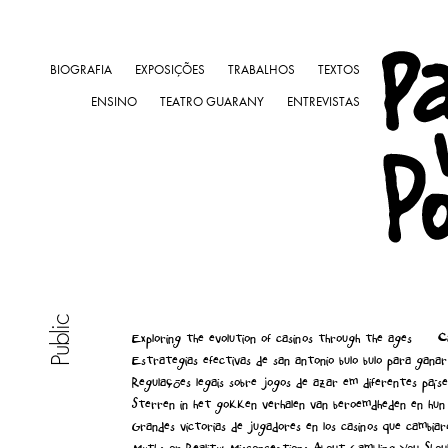
BIOGRAFIA
EXPOSIÇÕES
TRABALHOS
TEXTOS
ENSINO
TEATRO GUARANY
ENTREVISTAS
Public
Exploring the evolution of casinos through the ages
C
Estrategias efectivas de san antonio bulo bulo para ganar
Regulações legais sobre jogos de azar em diferentes paíse
Sterren in het gokken verhalen van beroemdheden en hun
Grandes victorias de jugadores en los casinos que cambiar