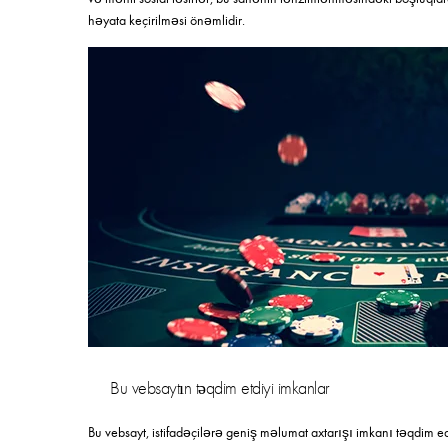
həyata keçirilməsi önəmlidir.
Bu vebsaytın təqdim etdiyi imkanlar
Bu vebsayt, istifadəçilərə geniş məlumat axtarışı imkanı təqdim ed