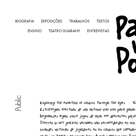
BIOGRAFIA
EXPOSIÇÕES
TRABALHOS
TEXTOS
ENSINO
TEATRO GUARANY
ENTREVISTAS
Public
Exploring the evolution of casinos through the ages
C
Estrategias efectivas de san antonio bulo bulo para ganar
Regulações legais sobre jogos de azar em diferentes paíse
Sterren in het gokken verhalen van beroemdheden en hun
Grandes victorias de jugadores en los casinos que cambiar