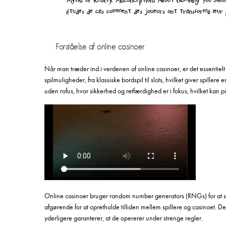
Myths or Reality: Misconceptions About Gambling You Sho
Études de cas comment des joueurs ont transformé leur p
Forståelse af online casinoer
Når man træder ind i verdenen af online casinoer, er det essentielt a
spilmuligheder, fra klassiske bordspil til slots, hvilket giver spillere
uden rofus
, hvor sikkerhed og retfærdighed er i fokus, hvilket kan p
Online casinoer bruger random number generators (RNGs) for at sikre
afgørende for at opretholde tilliden mellem spillere og casinoet. 
yderligere garanterer, at de opererer under strenge regler.