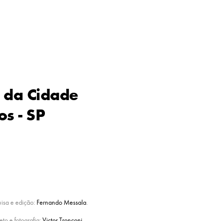
 da Cidade
os - SP
uisa e edição:
Fernando Messala
.
eto e fotografia:
Victor Tronconi
.