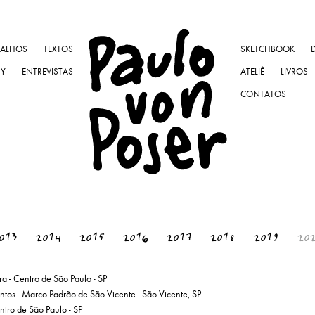
BALHOS
TEXTOS
SKETCHBOOK
NY
ENTREVISTAS
ATELIÊ
LIVROS
CONTATOS
013
2014
2015
2016
2017
2018
2019
20
ra - Centro de São Paulo - SP
ntos - Marco Padrão de São Vicente - São Vicente, SP
ntro de São Paulo - SP