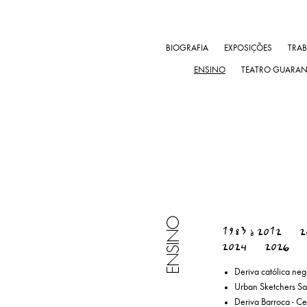
BIOGRAFIA
EXPOSIÇÕES
TRA
ENSINO
TEATRO GUARA
ENSINO
1983 à 2012
2
2024
2026
Deriva católica neg
Urban Sketchers Sa
Deriva Barroca - Ce