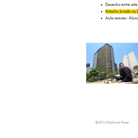
Desenho entre arte 
Artacho Jurado no D
Aula remota - Aluno
©2014 Paulo von Poser