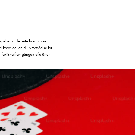
pel erbjuder inte bara större
l krävs det en djup förståelse för
en faktiska framgången ofta är en