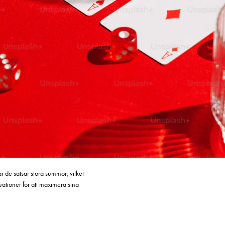
 de satsar stora summor, vilket
uationer för att maximera sina