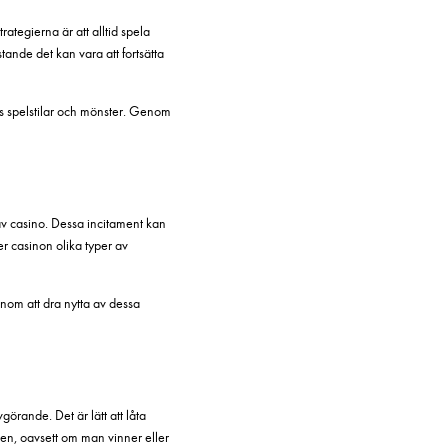
ategierna är att alltid spela
tande det kan vara att fortsätta
as spelstilar och mönster. Genom
 av casino. Dessa incitament kan
der casinon olika typer av
enom att dra nytta av dessa
görande. Det är lätt att låta
l den, oavsett om man vinner eller