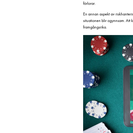
förlorar.
En annan aspekt av riskhanterin
situationen blir ogynnsam. Att 
framgångsrika.