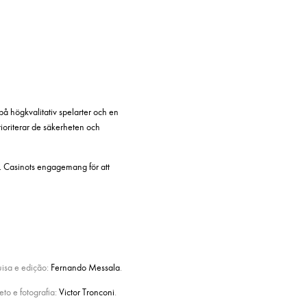
på högkvalitativ spelarter och en
rioriterar de säkerheten och
el. Casinots engagemang för att
uisa e edição:
Fernando Messala
.
eto e fotografia:
Victor Tronconi
.