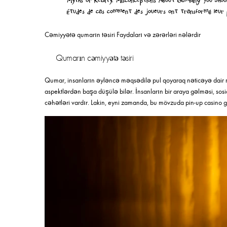
Myths or Reality: Misconceptions About Gambling You Sho
Études de cas comment des joueurs ont transformé leur p
Cəmiyyətə qumarın təsiri Faydaları və zərərləri nələrdir
Qumarın cəmiyyətə təsiri
Qumar, insanların əyləncə məqsədilə pul qoyaraq nəticəyə dair ris
aspektlərdən başa düşülə bilər. İnsanların bir araya gəlməsi, sos
cəhətləri vardır. Lakin, eyni zamanda, bu mövzuda
pin-up casino g