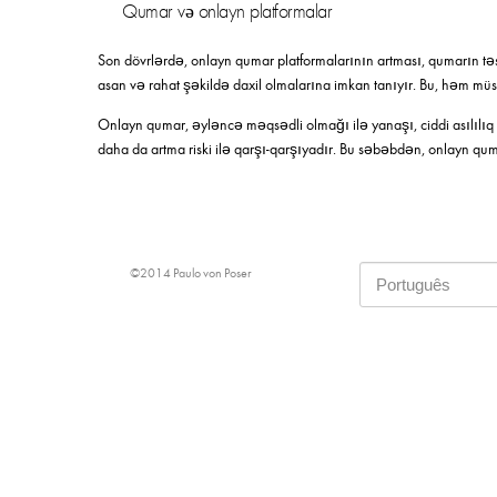
Qumar və onlayn platformalar
Son dövrlərdə, onlayn qumar platformalarının artması, qumarın tə
asan və rahat şəkildə daxil olmalarına imkan tanıyır. Bu, həm müs
Onlayn qumar, əyləncə məqsədli olmağı ilə yanaşı, ciddi asılılıq ris
daha da artma riski ilə qarşı-qarşıyadır. Bu səbəbdən, onlayn qum
©2014 Paulo von Poser