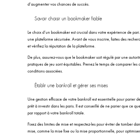
d’augmenter vos chances de succès.
Savoir choisir un bookmaker fiable
Le choix d’un bookmaker est crucial dans votre expérience de pari.
une plateforme sécurisée. Avant de vous inscrire, faites des recherc
et vérifiez la réputation de la plateforme.
De plus, assurez-vous que le bookmaker soit régulé par une autorité
pratiques de jeu sont équitables. Prenez le temps de comparer les of
conditions associées.
Établir une bankroll et gérer ses mises
Une gestion efficace de votre bankroll est essentielle pour pari
prêt à investir dans les paris. Il est conseillé de ne parier que ce
par rapport à votre bankroll totale.
Fixez des limites de mise et respectez-les pour éviter de tomber d
mise, comme la mise fixe ou la mise proportionnelle, pour optimiser