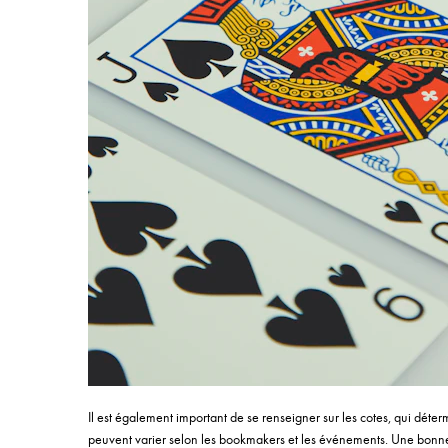
Il est également important de se renseigner sur les cotes, qui dét
peuvent varier selon les bookmakers et les événements. Une bonne