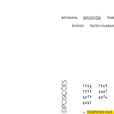
BIOGRAFIA
EXPOSIÇÕES
TRA
ENSINO
TEATRO GUARA
EXPOSIÇÕES
1982
1983
1999
2001
2013
2014
2025
DESENHOS NUS: 19