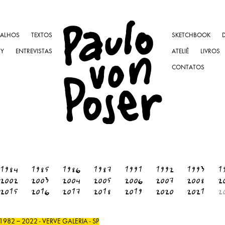
BALHOS
TEXTOS
SKETCHBOOK
NY
ENTREVISTAS
ATELIÊ
LIVROS
CONTATOS
1984
1985
1986
1987
1991
1992
1993
1
2002
2003
2004
2005
2006
2007
2008
2
2015
2016
2017
2018
2019
2020
2021
2
82 – 2022 - VERVE GALERIA - SP