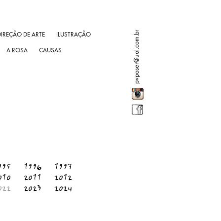
pvposer@uol.com.br
DIREÇÃO DE ARTE
ILUSTRAÇÃO
A ROSA
CAUSAS
995
1996
1997
010
2011
2012
022
2023
2024