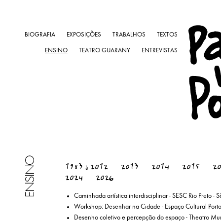
BIOGRAFIA
EXPOSIÇÕES
TRABALHOS
TEXTOS
ENSINO
TEATRO GUARANY
ENTREVISTAS
ENSINO
1983 à 2012
2013
2014
2015
2
2024
2026
Caminhada artística interdisciplinar - SESC Rio Preto - S
Workshop: Desenhar na Cidade - Espaço Cultural Porto
Desenho coletivo e percepção do espaço - Theatro Muni