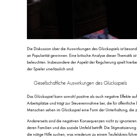
Die Diskussion über die Auswirkungen des Glücksspiels ist beson
an Popularität gewinnen. Eine kritische Analyse dieser Thematik is
beleuchten. Insbesondere der Aspekt der Regulierung spielt hierb
der Spieler unerlässlich sind.
Gesellschaftliche Auswirkungen des Glücksspiels
Das Glücksspiel kann sowohl positive als auch negative Effekte auf 
Arbeitsplätze und trägt zur Steuereinnahme bei, die für öffentli
Menschen sehen im Glücksspiel eine Form der Unterhaltung, die z
Andererseits sind die negativen Konsequenzen nicht zu ignorieren. 
deren Familien und das soziale Umfeld betrifft. Die Stigmatisierung
die nötige Hilfe suchen, was wiederum zu einem Teufelskreis führe