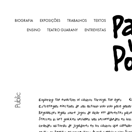
BIOGRAFIA
EXPOSIÇÕES
TRABALHOS
TEXTOS
ENSINO
TEATRO GUARANY
ENTREVISTAS
Public
Exploring the evolution of casinos through the ages
C
Estrategias efectivas de san antonio bulo bulo para ganar
Regulações legais sobre jogos de azar em diferentes paíse
Sterren in het gokken verhalen van beroemdheden en hun
Grandes victorias de jugadores en los casinos que cambiar