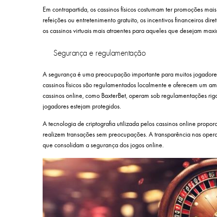
Em contrapartida, os cassinos físicos costumam ter promoções ma
refeições ou entretenimento gratuito, os incentivos financeiros dir
os cassinos virtuais mais atraentes para aqueles que desejam maxi
Segurança e regulamentação
A segurança é uma preocupação importante para muitos jogadores, 
cassinos físicos são regulamentados localmente e oferecem um amb
cassinos online, como BaxterBet, operam sob regulamentações rigo
jogadores estejam protegidos.
A tecnologia de criptografia utilizada pelos cassinos online pro
realizem transações sem preocupações. A transparência nas operaç
que consolidam a segurança dos jogos online.