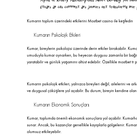
Myths or Reality: Misconceptions About Gambling You Sho
Études de cas comment des joueurs ont transformé leur p
Kumarın toplum üzerindeki etkilerini Mostbet casino ile keşfedin
Kumarın Psikolojik Etkileri
Kumar, bireylerin psikolojisi üzerinde derin etkiler bırakabilir. K
umuduyla kumar oynarken, bu heyecan duygusu zamanla bir bağımlıl
yaratabilir ve günlük yaşamını altüst edebilir. Özellikle
mostbet tr
p
Kumarın psikolojik etkileri, yalnızca bireyleri değil, ailelerini ve ar
ve duygusal çöküşlere yol açabilir. Bu durum, bireyin kendine olan
Kumarın Ekonomik Sonuçları
Kumar, toplumda önemli ekonomik sonuçlara yol açabilir. Kumarhane
sunar. Ancak, bu kazançlar genellikle kayıplarla gölgelenir. Kumar 
olumsuz etkileyebilir.