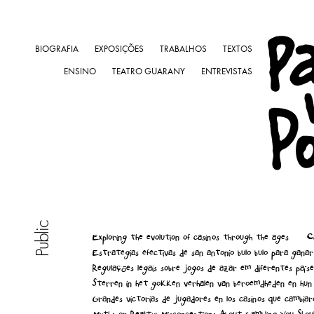
BIOGRAFIA
EXPOSIÇÕES
TRABALHOS
TEXTOS
ENSINO
TEATRO GUARANY
ENTREVISTAS
Public
Exploring the evolution of casinos through the ages
C
Estrategias efectivas de san antonio bulo bulo para ganar
Regulações legais sobre jogos de azar em diferentes paíse
Sterren in het gokken verhalen van beroemdheden en hun
Grandes victorias de jugadores en los casinos que cambiar