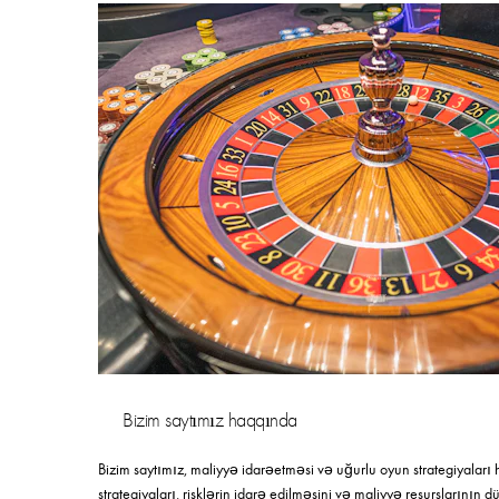
Bizim saytımız haqqında
Bizim saytımız, maliyyə idarəetməsi və uğurlu oyun strategiyaları
strategiyaları, risklərin idarə edilməsini və maliyyə resurslarını