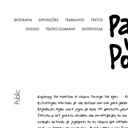
BIOGRAFIA
EXPOSIÇÕES
TRABALHOS
TEXTOS
ENSINO
TEATRO GUARANY
ENTREVISTAS
Public
Exploring the evolution of casinos through the ages
C
Estrategias efectivas de san antonio bulo bulo para ganar
Regulações legais sobre jogos de azar em diferentes paíse
Sterren in het gokken verhalen van beroemdheden en hun
Grandes victorias de jugadores en los casinos que cambiar