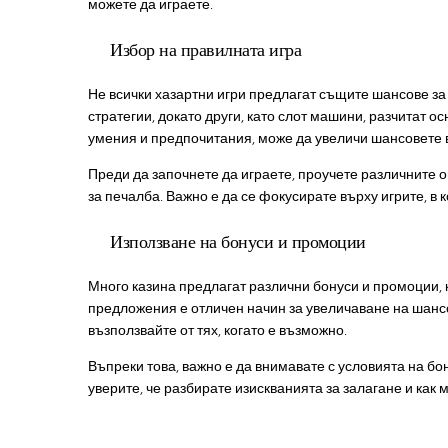
можете да играете.
Избор на правилната игра
Не всички хазартни игри предлагат същите шансове за 
стратегии, докато други, като слот машини, разчитат о
умения и предпочитания, може да увеличи шансовете в
Преди да започнете да играете, проучете различните о
за печалба. Важно е да се фокусирате върху игрите, в 
Използване на бонуси и промоции
Много казина предлагат различни бонуси и промоции, к
предложения е отличен начин за увеличаване на шанс
възползвайте от тях, когато е възможно.
Въпреки това, важно е да внимавате с условията на бо
уверите, че разбирате изискванията за залагане и как 