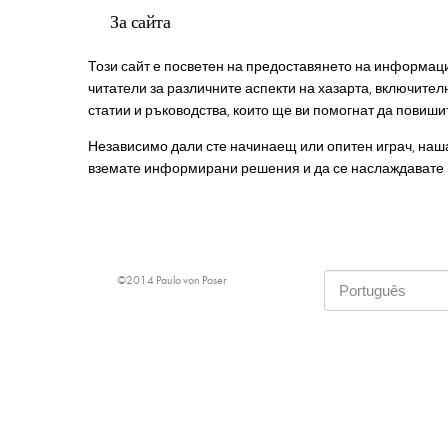
За сайта
Този сайт е посветен на предоставянето на информаци
читатели за различните аспекти на хазарта, включите
статии и ръководства, които ще ви помогнат да повиши
Независимо дали сте начинаещ или опитен играч, наш
вземате информирани решения и да се наслаждавате н
©2014 Paulo von Poser