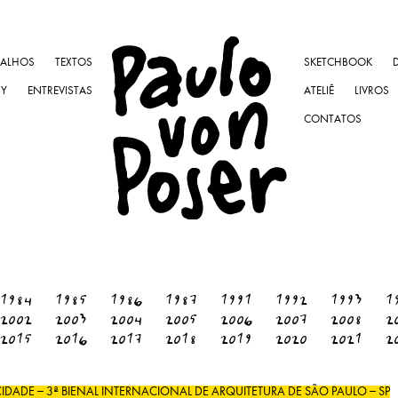
BALHOS
TEXTOS
SKETCHBOOK
NY
ENTREVISTAS
ATELIÊ
LIVROS
CONTATOS
1984
1985
1986
1987
1991
1992
1993
1
2002
2003
2004
2005
2006
2007
2008
2
2015
2016
2017
2018
2019
2020
2021
2
DADE – 3ª BIENAL INTERNACIONAL DE ARQUITETURA DE SÃO PAULO – SP