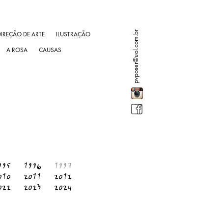
pvposer@uol.com.br
DIREÇÃO DE ARTE
ILUSTRAÇÃO
A ROSA
CAUSAS
995
1996
1997
010
2011
2012
022
2023
2024