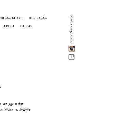
pvposer@uol.com.br
DIREÇÃO DE ARTE
ILUSTRAÇÃO
A ROSA
CAUSAS
i
n the Digital Age
r İfadələr və duyğular