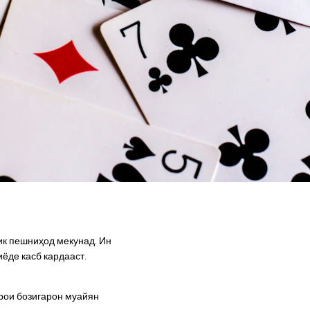
ик пешниҳод мекунад. Ин
иёде касб кардааст.
арои бозигарон муайян