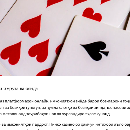
и имрӯза ва оянда
е аз платформаҳои онлайн, имкониятҳои зиёде барои бозигарони тоҷ
н ва бозиҳои гуногун, аз ҷумла слотҳо ва бозиҳои зинда, шенасоии з
 метавонанд таҷрибаҳои нав ва хурсандиро эҳсос кунанд.
о ва имкониятҳои пардохт, Пинко казино-ро ҳамчун интихоби аъло б