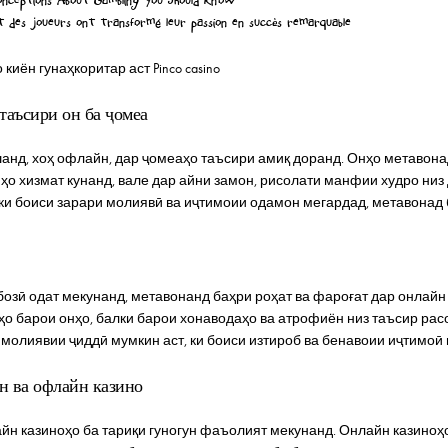
conceptions About Gambling You Should Know
 des joueurs ont transformé leur passion en succès remarquable
иён гунаҳкоритар аст Pinco casino
таъсири он ба ҷомеа
шанд, хоҳ офлайн, дар ҷомеаҳо таъсири амиқ доранд. Онҳо метавон
ҳо хизмат кунанд, вале дар айни замон, рисолати манфии худро низ
, ки боиси зарари молиявӣ ва иҷтимоии одамон мегардад, метавона
бозӣ одат мекунанд, метавонанд баҳри роҳат ва фароғат дар онлайн 
нҳо барои онҳо, балки барои хонаводаҳо ва атрофиён низ таъсир ра
 молиявии ҷиддӣ мумкин аст, ки боиси изтироб ва бенавоии иҷтимоӣ
н ва офлайн казино
йн казиноҳо ба тариқи гуногун фаъолият мекунанд. Онлайн казиноҳо