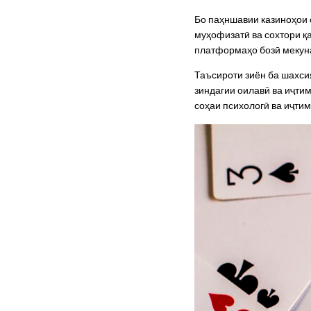
Бо паҳншавии казиноҳои 
муҳофизатӣ ва сохтори қа
платформаҳо бозӣ мекуна
Таъсироти зиён ба шахси
зиндагии оилавӣ ва иҷти
соҳаи психологӣ ва иҷтим