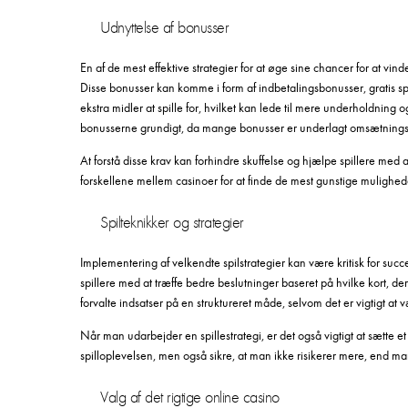
Udnyttelse af bonusser
En af de mest effektive strategier for at øge sine chancer for at vi
Disse bonusser kan komme i form af indbetalingsbonusser, gratis spi
ekstra midler at spille for, hvilket kan lede til mere underholdning o
bonusserne grundigt, da mange bonusser er underlagt omsætnings
At forstå disse krav kan forhindre skuffelse og hjælpe spillere med 
forskellene mellem casinoer for at finde de mest gunstige mulighede
Spilteknikker og strategier
Implementering af velkendte spilstrategier kan være kritisk for suc
spillere med at træffe bedre beslutninger baseret på hvilke kort, de
forvalte indsatser på en struktureret måde, selvom det er vigtigt a
Når man udarbejder en spillestrategi, er det også vigtigt at sætte et 
spilloplevelsen, men også sikre, at man ikke risikerer mere, end man 
Valg af det rigtige online casino