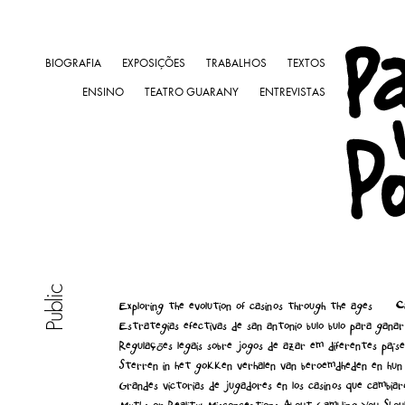
BIOGRAFIA
EXPOSIÇÕES
TRABALHOS
TEXTOS
ENSINO
TEATRO GUARANY
ENTREVISTAS
Public
Exploring the evolution of casinos through the ages
C
Estrategias efectivas de san antonio bulo bulo para ganar
Regulações legais sobre jogos de azar em diferentes paíse
Sterren in het gokken verhalen van beroemdheden en hun
Grandes victorias de jugadores en los casinos que cambiar