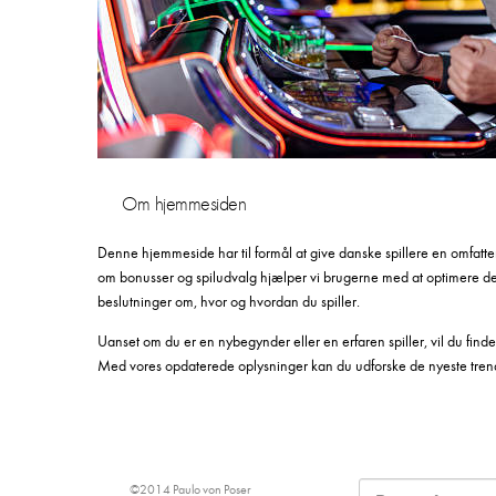
Om hjemmesiden
Denne hjemmeside har til formål at give danske spillere en omfatt
om bonusser og spiludvalg hjælper vi brugerne med at optimere dere
beslutninger om, hvor og hvordan du spiller.
Uanset om du er en nybegynder eller en erfaren spiller, vil du find
Med vores opdaterede oplysninger kan du udforske de nyeste trends
©2014 Paulo von Poser