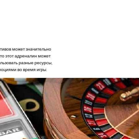
отивов может значительно
что этот адреналин может
льзовать разные ресурсы,
оциями во время игры.