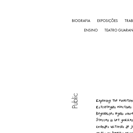
BIOGRAFIA
EXPOSIÇÕES
TRA
ENSINO
TEATRO GUARA
Public
Exploring the evolutio
Estrategias efectivas 
Regulações legais sobr
Sterren in het gokken
Grandes victorias de j