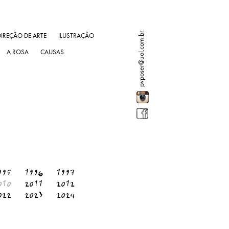
pvposer@uol.com.br
DIREÇÃO DE ARTE
ILUSTRAÇÃO
A ROSA
CAUSAS
995
1996
1997
010
2011
2012
022
2023
2024