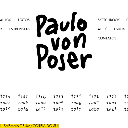
BALHOS
TEXTOS
SKETCHBOOK
NY
ENTREVISTAS
ATELIÊ
LIVROS
CONTATOS
1984
1985
1986
1987
1991
1992
1993
1
2002
2003
2004
2005
2006
2007
2008
2
2015
2016
2017
2018
2019
2020
2021
2
VAL - SAEMANGEUM/COREIA DO SUL