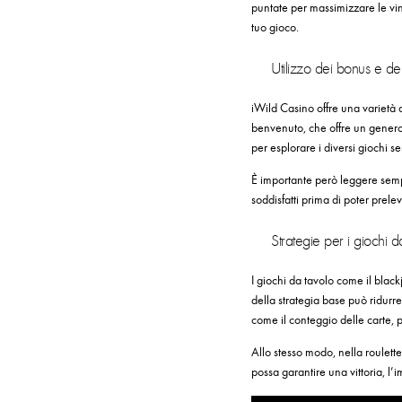
puntate per massimizzare le vinci
tuo gioco.
Utilizzo dei bonus e de
iWild Casino offre una varietà
benvenuto, che offre un generos
per esplorare i diversi giochi se
È importante però leggere semp
soddisfatti prima di poter prele
Strategie per i giochi d
I giochi da tavolo come il black
della strategia base può ridurre
come il conteggio delle carte, p
Allo stesso modo, nella roulett
possa garantire una vittoria, l