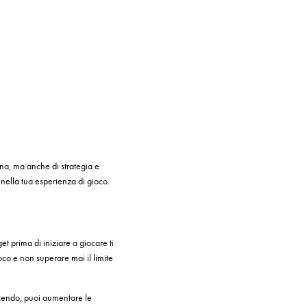
una, ma anche di strategia e
 nella tua esperienza di gioco.
et prima di iniziare a giocare ti
ioco e non superare mai il limite
incendo, puoi aumentare le