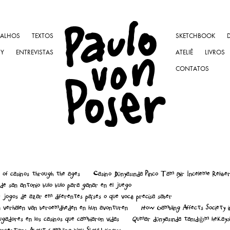
BALHOS
TEXTOS
SKETCHBOOK
NY
ENTREVISTAS
ATELIÊ
LIVROS
CONTATOS
n of casinos through the ages
Casino Dünyasında Pinco Tam Bir İnceleme Rehber
de san antonio bulo bulo para ganar en el juego
e jogos de azar em diferentes países o que você precisa saber
 verhalen van beroemdheden en hun avonturen
How Gambling Affects Society i
ugadores en los casinos que cambiaron vidas
Qumar dünyasında tanıdığım hekayələ