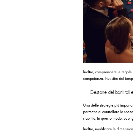
Inoltre, comprendere le regole 
competenza. Investire del tempo
Gestione del bankroll e
Una delle strategie più importan
permette di controllare le spese
stabilito. In questo modo, puoi 
Inoltre, modificare le dimensio