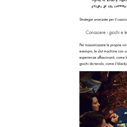
Myths or Reality: Mis
Études de cas comment
Strategie avanzate per il casin
Conoscere i giochi e le
Per massimizzare le proprie vin
esempio, le slot machine con un
esperienze affascinanti, come l
giochi da tavolo, come il blackja