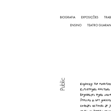
BIOGRAFIA
EXPOSIÇÕES
TRA
ENSINO
TEATRO GUARA
Public
Exploring the evolutio
Estrategias efectivas 
Regulações legais sobr
Sterren in het gokken
Grandes victorias de j