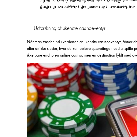
Myths or Reality: Misconceptions About Gambling You Sho
Études de cas comment des joueurs ont transformé leur p
Udforskning af ukendte casinoeventyr
Når man træder ind i verdenen af ukendte casinoeventyr, åbner de
efter unikke steder, hvor de kan opleve spændingen ved at spille
ikke bare endnu en online casino, men en destination fyldt med over