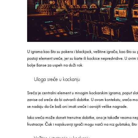
U igrama kao što su pokera i blackjack, veštine igrača, kao što su
postoji element sreće, jer su karte ili kockice nepredvidive. U ovi
bolje šanse za uspeh na duži rok.
Uloga sreće u kockanju
Sreća je centralni element u mnogim kockarskim igrama, poput slot 
zavise od sreće da bi ostvarili dobitke. U ovom kontekstu, sreća m
se nadaju da će baš oni imati sreće i osvojiti velike nagrade.
Iako sreća može doneti trenutne dobitke, ona je takođe veoma nepr
frustracije. Čak i najiskusniji igrači mogu naići na niz gubitaka, št