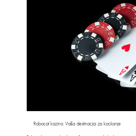
Robocat kazino: Vaša destinacija za kockanje