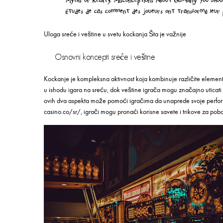
Myths or Reality: Misconceptions About Gambling You Sho
Études de cas comment des joueurs ont transformé leur p
Uloga sreće i veštine u svetu kockanja Šta je važnije
Osnovni koncepti sreće i veštine
Kockanje je kompleksna aktivnost koja kombinuje različite elemente
u ishodu igara na sreću, dok veštine igrača mogu značajno uticati
ovih dva aspekta može pomoći igračima da unaprede svoje performa
casino.co/sr/
, igrači mogu pronaći korisne savete i trikove za pobo