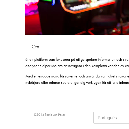
Om
är en plattform som fokuserar på att ge spelare information och strat
analyser hjälper spelare att navigera i den komplexa världen av casi
Med ett engagemang för säkerhet och användarvänlighet strävar efte
nybörjare eller erfaren spelare, ger dig verktygen för att fatta info
©2014 Paulo von Poser