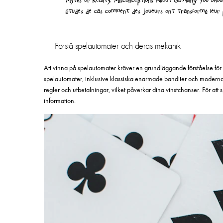
Myths or Reality: Misconceptions About Gambling You Sho
Études de cas comment des joueurs ont transformé leur p
Förstå spelautomater och deras mekanik
Att vinna på spelautomater kräver en grundläggande förståelse för hu
spelautomater, inklusive klassiska enarmade banditer och modern
regler och utbetalningar, vilket påverkar dina vinstchanser. För at
information.