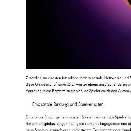
Zusätzlich zur direkten Interaktion fördern soziale Netzwerke und
diese Gemeinschaft unterstützt, was zu einem ansprechenderen und 
Vertrauen in die Plattform zu stärken, da Spieler durch den Austa
Emotionale Bindung und Spielverhalten
Emotionale Bindungen zu anderen Spielern können das Spielverhal
Bekannten spielen, zeigen häufig ein stärkeres Engagement und ei
neue Spiele auszuprobieren und aktiv am Casinoangebot teilzun