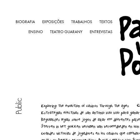
BIOGRAFIA
EXPOSIÇÕES
TRABALHOS
TEXTOS
ENSINO
TEATRO GUARANY
ENTREVISTAS
Public
Exploring the evolution of casinos through the ages
C
Estrategias efectivas de san antonio bulo bulo para ganar
Regulações legais sobre jogos de azar em diferentes paíse
Sterren in het gokken verhalen van beroemdheden en hun
Grandes victorias de jugadores en los casinos que cambiar