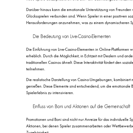
Darüber hinaus kann die emotionale Unterstützung von Freunden w
Glücksspielen verbunden sind. Wenn Spieler in einer positiven so
Herausforderungen anzunehmen, was zu einem dynamischeren Spie
Die Bedeutung von Live-Casino-Elementen
Die Einführung von Live-Casino-Elementen in Online-Plattformen wi
erheblich. Durch die Möglichkeit, in Echtzeit mit Dealern und ande
traditionellen Casinos ähnelt. Diese Interaktivität fördert den s
teilnehmen.
Die realistische Darstellung von Casino-Umgebungen, kombiniert mit 
genießen. Diese Elemente sind entscheidend, um die emotionale B
Spielerlebnis zu intensivieren.
Einfluss von Boni und Aktionen auf die Gemeinschaft
Promotionen und Boni sind nicht nur Anreize für das individuelle
Aktionen, bei denen Spieler zusammenarbeiten oder Wettbewerbe v
Zugehörigkeit.